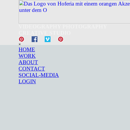
Direkt zum Seiteninhalt
VIDEOGRAPHY PHOTOGRAPHY
CREATIVE STUDIO
Menü überspringen
×
HOME
WORK
ABOUT
CONTACT
SOCIAL-MEDIA
LOGIN